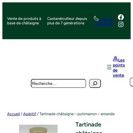
Aller
au
Face
contenu
Vente de produits à
Castanéiculteur depuis
+33 (0)4
Inst
base de châtaigne
plus de 7 générations
75 06 30 19
Les
points
de
vente
S
Search
Accueil
/
Apéritif
/ Tartinade châtaigne – potimarron – amande
Tartinade