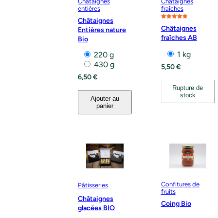
Châtaignes
Châtaignes
entières
fraîches
Châtaignes
Noté
1
5.00
Châtaignes
Entières nature
sur 5
fraîches AB
Bio
basé sur
notation
1 kg
220 g
client
430 g
5,50
€
6,50
€
Rupture de
stock
Ajouter au
panier
Confitures de
Pâtisseries
fruits
Châtaignes
Coing Bio
glacées BIO