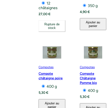
12
350 g
châtaignes
4,90
€
27,00
€
Ajouter au
Rupture de
panier
stock
Compotes
Compotes
Compote
Compote
châtaigne poire
Châtaigne
Pomme bio
400 g
400 g
5,30
€
5,30
€
Ajouter au
panier
Ajouter au