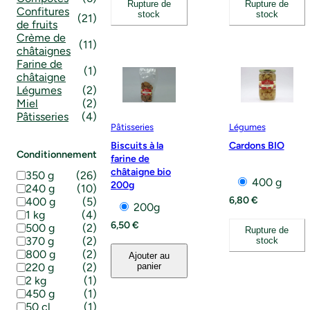
Rupture de
Rupture de
Confitures
stock
stock
(21)
de fruits
Crème de
(11)
châtaignes
Farine de
(1)
châtaigne
Légumes
(2)
Miel
(2)
Pâtisseries
(4)
Pâtisseries
Légumes
Biscuits à la
Cardons BIO
Conditionnement
farine de
châtaigne bio
Conditionnement
350 g
(
26
)
400 g
200g
240 g
(
10
)
6,80
€
400 g
(
5
)
200g
1 kg
(
4
)
6,50
€
500 g
(
2
)
Rupture de
370 g
(
2
)
stock
800 g
(
2
)
Ajouter au
panier
220 g
(
2
)
2 kg
(
1
)
450 g
(
1
)
50 cl
(
1
)