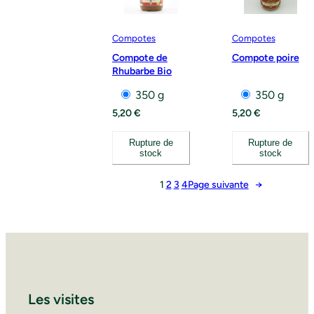
Compotes
Compotes
Compote de
Compote poire
Rhubarbe Bio
350 g
350 g
5,20
€
5,20
€
Rupture de
Rupture de
stock
stock
1
2
3
4
Page suivante
→
Les visites