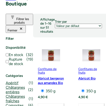
Boutique
Filtrer les
Affichage
Trier par
produits
de 1–16
sur 51
Fermer
résultats
Filter
Disponibilité
État
En stock
(
32
)
Rupture
(
19
)
de stock
Confitures de
Confitures de
fruits
fruits
Catégories
Abricot bergeron
Abricot Bio
Apéritif
(1)
aux amandes Bio
Châtaignes
(2)
350 g
350 g
entières
Châtaignes
4,90
€
4,90
€
(1)
fraîches
Compotes
(6)