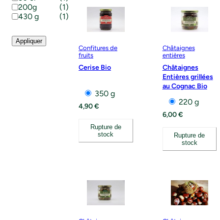
200g
(
1
)
430 g
(
1
)
Appliquer
Confitures de
Châtaignes
fruits
entières
Cerise Bio
Châtaignes
Entières grillées
au Cognac Bio
350 g
220 g
4,90
€
6,00
€
Rupture de
stock
Rupture de
stock